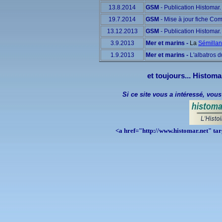
13.8.2014
GSM
- Publication Histomar
19.7.2014
GSM
- Mise à jour fiche C
13.12.2013
GSM
- Publication Histomar
3.9.2013
Mer et marins -
La
Sémillan
1.9.2013
Mer et marins -
L'albatros 
et toujours... Histoma
Si ce site vous a intéressé, vous
<a href="http://www.histomar.net" t