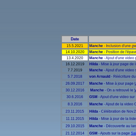
Date
15.5.2021
Manche
- Inclusion d'une
gw
14.10.2020
Manche
- Position de l'épa
13.4.2020
Manche
- Ajout d'une video
16.12.2019
Hilda
- Mise à jour page de l
7.7.2019
Manche
- Ajout d'une video 
5.7.2018
von Arnauld
- Réécriture d
26.09.2017
Manche
- Mise à jour page
30.12.2016
Manche
- On a retrouvé le
30.6.2016
GSM
- Ajout d'une video sur
8.3.2016
Manche
- Ajout de la video
23.11.2015
Hilda
- Célébration de Nov.
11.11.2015
Hilda
- Mise à jour de la list
29.10.2015
Manche
- Découverte au la
21.12.2014
GSM
- Ajouts sur la page
Sa