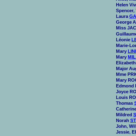
Helen Vi
Spencer, 
Laura
GA
George An
Miss JAC
Guillaum
Léonie
L
Marie-Lo
Mary
LI
Mary
MI
Elizabet
Major Au
Mme PRIC
Mary ROO
Edmond 
Joyce RO
Louis ROP
Thomas
Catherin
Mildred
Norah
S
John, Wi
Jessie, E