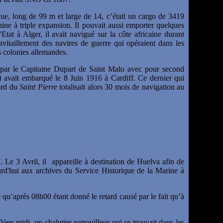
e, long de 99 m et large de 14, c’était un cargo de 3419
ine à triple expansion. Il pouvait aussi emporter quelques
Etat à Alger, il avait navigué sur la côte africaine durant
avitaillement des navires de guerre qui opéraient dans les
s colonies allemandes.
par le Capitaine Dupart de Saint Malo avec pour second
 avait embarqué le 8 Juin 1916 à Cardiff. Ce dernier qui
ord du
Saint Pierre
totalisait alors 30 mois de navigation au
7.
Le 3 Avril, il appareille à destination de Huelva afin de
rd'hui aux archives du Service Historique de la Marine à
 qu’après 08h00 étant donné le retard causé par le fait qu’à
Vers midi, un chalutier patrouilleur qui se trouvait dans les