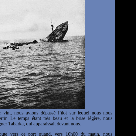
 vint, nous avions dépassé l’îlot sur lequel nous nous
errir. Le temps étant très beau et la brise légère, nous
ner Tabarka, qui apparaissait devant nous.
route vers ce port quand, vers 10h00 du matin, nous