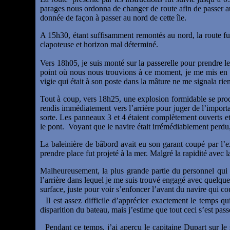
parages nous ordonna de changer de route afin de passer au
donnée de façon à passer au nord de cette île.
A 15h30, étant suffisamment remontés au nord, la route f
clapoteuse et horizon mal déterminé.
Vers 18h05, je suis monté sur la passerelle pour prendre le
point où nous nous trouvions à ce moment, je me mis en d
vigie qui était à son poste dans la mâture ne me signala rie
Tout à coup, vers 18h25, une explosion formidable se produ
rendis immédiatement vers l’arrière pour juger de l’importa
sorte. Les panneaux 3 et 4 étaient complètement ouverts et
le pont. Voyant que le navire était irrémédiablement perdu
La baleinière de bâbord avait eu son garant coupé par l’exp
prendre place fut projeté à la mer. Malgré la rapidité avec 
Malheureusement, la plus grande partie du personnel qui 
l’arrière dans lequel je me suis trouvé engagé avec quelque
surface, juste pour voir s’enfoncer l’avant du navire qui co
Il est assez difficile d’apprécier exactement le temps qu
disparition du bateau, mais j’estime que tout ceci s’est pa
Pendant ce temps, j’ai aperçu le capitaine Dupart sur le s