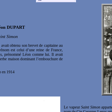
Léon DUPART
int Simon
vait obtenu son brevet de capitaine au
prénom est celui d’une reine de France,
ans, prénommé Léon comme lui. Il avait
uperbe maison dominant l’embouchure de
n
en 1914
Le vapeur
Saint Simon
apparte
nom de Cie
Georges Leroy qu