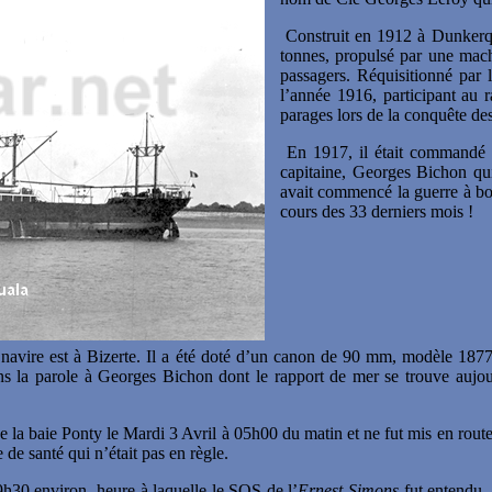
Construit en 1912 à Dunkerqu
tonnes, propulsé par une mach
passagers.
Réquisitionné par l'
l’année 1916, participant au r
parages lors de la conquête de
En 1917, il était commandé 
capitaine, Georges Bichon qui
avait commencé la guerre à b
cours des 33 derniers mois !
navire est à Bizerte. Il a été doté d’un canon de 90 mm, modèle 187
 la parole à Georges Bichon dont le rapport de mer se trouve aujou
de la baie Ponty le Mardi 3 Avril à 05h00 du matin et ne fut mis en route
 de santé qui n’était pas en règle.
09h30 environ, heure à laquelle le SOS de l’
Ernest Simons
fut entendu. 