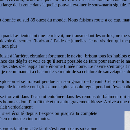
 large de la zone dans laquelle pouvait évoluer le sous-marin signalé. 
ut donnée au sud 85 ouest du monde. Nous faisions route à ce cap, mar
 quart. Le lieutenant que je relevai, me transmettant les ordres, ne me s
evoir de scruter l’horizon à l’aide de jumelles. Je ne vis rien qui me
n non plus.
isit à l’arrière, ébranlant fortement le navire, brisant tous les hublot
nce des dégâts et voir ce qu’il serait possible de faire pour sauver le n
 des cales s’échappait une énorme fumée noire. Le navire s’enfonçait r
, je recommandai à chacun de se munir de sa ceinture de sauvetage et d
losion et se trouvait pendue sur son garant de l’avant. Celle de tribord
laquelle le navire coula, le calme le plus absolu régna pendant l’évacuati
se trouvait dans l’eau fut entraînée dans les remous du bâtiment qui 
s hommes dont l’un fût tué et un autre gravement blessé. Arrivé à une ce
ulait verticalement.
i s’est écoulé depuis l’explosion jusqu’à la complète
ssé en moins de cinq minutes.
pardeck tribord. De là, il s’est rendu dans sa cabine