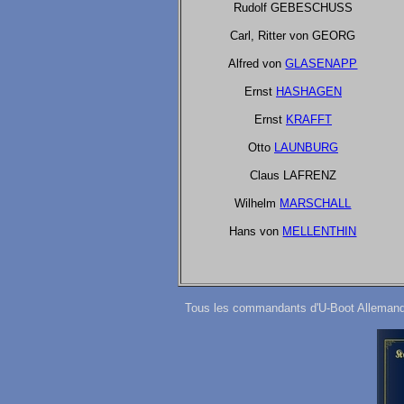
Rudolf GEBESCHUSS
Carl, Ritter von GEORG
Alfred von
GLASENAPP
Ernst
HASHAGEN
Ernst
KRAFFT
Otto
LAUNBURG
Claus LAFRENZ
Wilhelm
MARSCHALL
Hans von
MELLENTHIN
Tous les commandants d'U-Boot Allemands