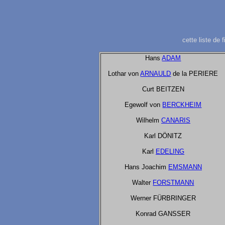
cette liste de
Hans
ADAM
Lothar von
ARNAULD
de la PERIERE
Curt BEITZEN
Egewolf von
BERCKHEIM
Wilhelm
CANARIS
Karl DÖNITZ
Karl
EDELING
Hans Joachim
EMSMANN
Walter
FORSTMANN
Werner FÜRBRINGER
Konrad GANSSER