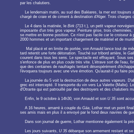
par les chalutiers.
Le lendemain matin, au sud des Baléares, la mer est toujours 
chargé de craie et de ciment à destination d'Alger. Trois charges
Le 4 dans la matinée, le
Birk
(713 t.), un petit vapeur norvégi
imposante d'un très gros vapeur. Peinture grise, trois cheminées, fa
se mettre en bonne position. Ce n'est pas facile car le croiseur à
2000 hommes et un important chargement de matériel et de muniti
Mal placé et en limite de portée, von Arnauld lance tout de mêm
tard retentit une forte détonation. Touché sur tribord arrière, le
Gall
courent dans tous les sens. Le spectacle est effrayant. Sous s
s'enfonce de plus en plus coule très vite. L'étrave sort de l'eau, fi
que des centaines de naufragés tentant désespérément d'échapper à 
l'évoquera toujours avec une vive émotion. Qu'aurait-il pu faire po
La journée du 5 voit la destruction de deux autres vapeurs. D'ab
grec est intercepté. Il transporte du vin vers La Valette (Malte). L
d'Otrante qui est patrouillé par des destroyers et des chalutiers ma
Enfin, le 9 octobre à 14h30, von Arnauld et son
U 35
sont accue
A 16 heures, amarré à couple du
Gäa
, Lothar met un point fina
ses amis mais en plus il a envoyé par le fond deux navires de gue
Dans son journal de guerre, Lothar mentionne également la prés
Les jours suivants,
U 35
débarque son armement restant et se pr