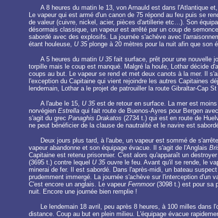
A 8 heures du matin le 13, von Arnauld est dans l'Atlantique et,
Le vapeur qui est armé d'un canon de 75 répond au feu puis se rend a
de valeur (cuivre, nickel, acier, pièces d'artillerie etc…). Son équi
désormais classique, un vapeur est arrêté par un coup de semonce
sabordé avec des explosifs. La journée s'achève avec l'arraisonne
étant houleuse,
U 35
plonge à 20 mètres pour la nuit afin que son 
A 5 heures du matin
U 35
fait surface, prêt pour une nouvelle 
torpille mais le coup est manqué. Malgré la houle, Lothar décide d
coups au but. Le vapeur se rend et met deux canots à la mer. Il s'ai
l'exception du Capitaine qui vient rejoindre les autres Capitaines d
lendemain, Lothar a le projet de patrouiller la route Gibraltar-Cap St
A l'aube le 15,
U 35
est de retour en surface. La mer est moins 
norvégien
Estrella
qui fait route de Buenos-Ayres pour Bergen avec du
s'agit du grec
Panaghis Drakatos
(2734 t.) qui est en route de Hue
ne peut bénéficier de la clause de nautralité et le navire est sabord
Deux jours plus tard, à l'aube, un vapeur est sommé de s'arrête
vapeur abandonne et son équipage évacue. Il s'agit de l'Anglais
Bri
Capitaine est retenu prisonnier. C'est alors qu'apparaît un destroyer e
(3695 t.) contre lequel
U 35
ouvre le feu. Avant qu'il se rende, le v
minerai de fer. Il est sabordé. Dans l'après-midi, un bateau suspect
prudemment immergé. La journée s'achève sur l'interception d'un v
C'est encore un anglais. Le vapeur
Fernmoor
(3098 t.) est pour sa 
nuit. Encore une journée bien remplie !
Le lendemain 18 avril, peu après 8 heures, à 100 milles dans l'
distance. Coup au but en plein milieu. L'équipage évacue rapidement 