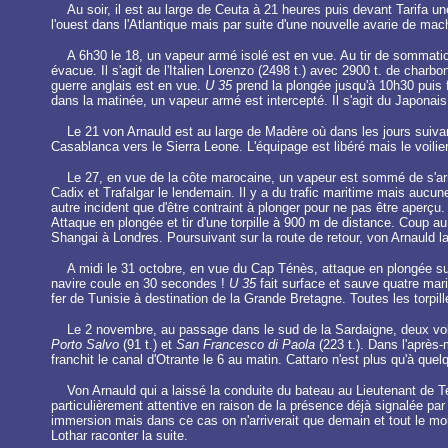
Au soir, il est au large de Ceuta à 21 heures puis devant Tarifa une
l'ouest dans l'Atlantique mais par suite d'une nouvelle avarie de machi
A 6h30 le 18, un vapeur armé isolé est en vue. Au tir de sommati
évacue. Il s'agit de l'Italien Lorenzo (2498 t.) avec 2900 t. de charb
guerre anglais est en vue.
U 35
prend la plongée jusqu'à 10h30 puis f
dans la matinée, un vapeur armé est intercepté. Il s'agit du Japonai
Le 21 von Arnauld est au large de Madère où dans les jours suivant
Casablanca vers le Sierra Leone. L'équipage est libéré mais le voilie
Le 27, en vue de la côte marocaine, un vapeur est sommé de s'arrê
Cadix et Trafalgar le lendemain. Il y a du trafic maritime mais aucune
autre incident que d'être contraint à plonger pour ne pas être aperçu.
Attaque en plongée et tir d'une torpille à 900 m de distance. Coup a
Shangai à Londres. Poursuivant sur la route de retour, von Arnauld l
A midi le 31 octobre, en vue du Cap Ténès, attaque en plongée su
navire coule en 30 secondes !
U 35
fait surface et sauve quatre mari
fer de Tunisie à destination de la Grande Bretagne. Toutes les torpill
Le 2 novembre, au passage dans le sud de la Sardaigne, deux volier
Porto Salvo
(91 t.) et
San Francesco di Paola
(223 t.). Dans l'après-mi
franchit le canal d'Otrante le 6 au matin. Cattaro n'est plus qu'à qu
Von Arnauld qui a laissé la conduite du bateau au Lieutenant de T
particulièrement attentive en raison de la présence déjà signalée pa
immersion mais dans ce cas on n'arriverait que demain et tout le mo
Lothar raconter la suite.