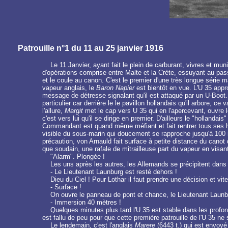
Patrouille n°1 du 11 au 25 janvier 1916
Le 11 Janvier, ayant fait le plein de carburant, vivres et m
d'opérations comprise entre Malte et la Crète, essuyant au pas
et le coule au canon. C'est le premier d'une très longue série
vapeur anglais, le
Baron Napier
est bientôt en vue. L'U 35 appr
message de détresse signalant qu'il est attaqué par un U-Boot. 
particulier car derrière le le pavillon hollandais qu'il arbore,
l'allure,
Margit
met le cap vers U 35 qui en l'apercevant, ouvre l
c'est vers lui qu'il se dirige en premier. D'ailleurs le "holland
Commandant est quand même méfiant et fait rentrer tous ses hom
visible du sous-marin qui doucement se rapproche jusqu'à 100 mèt
précaution, von Arnauld fait surface à petite distance du cano
que soudain, une rafale de mitrailleuse part du vapeur en visa
"Alarm". Plongée !
Les uns après les autres, les Allemands se précipitent dans 
- Le Lieutenant Launburg est resté dehors !
Dieu du Ciel ! Pour Lothar il faut prendre une décision et vite 
- Surface !
On ouvre le panneau de pont et chance, le Lieutenant Launburg
- Immersion 40 mètres !
Quelques minutes plus tard l'U 35 est stable dans les profon
est fallu de peu pour que cette première patrouille de l'U 35 ne 
Le lendemain, c'est l'anglais
Marere
(6443 t.) qui est envoyé 