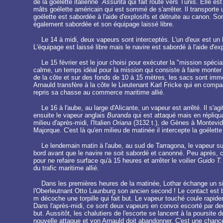
de la goélette italienne
Assunta
qui fait route vers Tunis. Elle e
mâts goélette américain qui est sommé de s'arrêter. Il transport
goélette est sabordée à l'aide d'explosifs et détruite au canon. So
également sabordée et son équipage laissé libre.
Le 14 à midi, deux vapeurs sont interceptés. L'un d'eux est un Es
L'équipage est laissé libre mais le navire est sabordé à l'aide d'ex
Le 15 février est le jour choisi pour exécuter la "mission spéci
calme, un temps idéal pour la mission qui consiste à faire monte
de la côte et sur des fonds de 10 à 15 mètres, les sacs sont imm
Arnauld transfère à la côte le Lieutenant Karl Fricke qui en comp
repris sa chasse au commerce maritime allié.
Le 16 à l'aube, au large d'Alicante, un vapeur est arrêté. Il s'agit
ensuite le vapeur anglais
Buranda
qui est attaqué mais en répliqu
milieu d'après-midi, l'Italien
Oriana
(3132 t.), de Gènes à Montevide
Majorque. C'est là qu'en milieu de matinée il intercepte la goélette
Le lendemain matin à l'aube, au sud de Tarragona, le vapeur s
bord avant que le navire ne soit sabordé et canonné. Peu après, c'e
pour ne refaire surface qu'à 15 heures et arrêter le voilier
Guido T.
du trafic maritime allié.
Dans les premières heures de la matinée, Lothar échange un sign
l'Oberleutnant Otto Launburg son ancien second ! Le contact est 
m décoche une torpille qui fait but. Le vapeur touché coule rapideme
Dans l'après-midi, ce sont deux vapeurs en convoi escorté par deux
but. Aussitôt, les chalutiers de l'escorte se lancent à la poursit
nouvelle attaque et von Arnauld doit abandonner. C'est une chanc