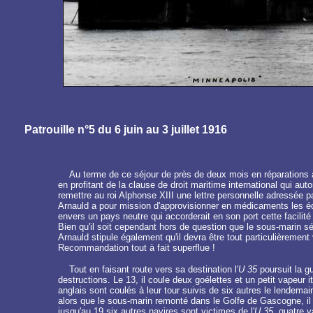
Patrouille n°5 du 6 juin au 3 juillet 1916
Au terme de ce séjour de près de deux mois en réparations
en profitant de la clause de droit maritime international qui au
remettre au roi Alphonse XIII une lettre personnelle adressée p
Arnauld a pour mission d'approvisionner en médicaments les éq
envers un pays neutre qui accorderait en son port cette facilité 
Bien qu'il soit cependant hors de question que le sous-marin sé
Arnauld stipule également qu'il devra être tout particulièremen
Recommandation tout à fait superflue !
Tout en faisant route vers sa destination l'
U 35
poursuit la g
destructions. Le 13, il coule deux goélettes et un petit vapeur it
anglais sont coulés à leur tour suivis de six autres le lendem
alors que le sous-marin remonté dans le Golfe de Gascogne, il 
jusqu'au 19 six autres navires sont victimes de l'
U 35
, quatre 