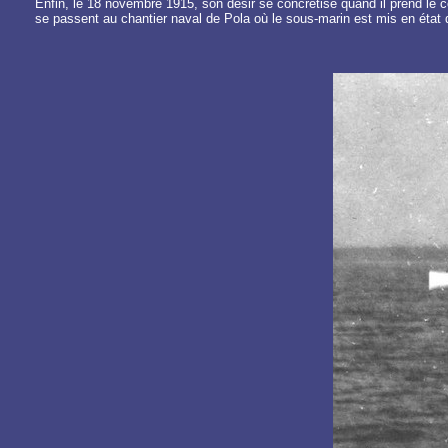
Enfin, le 18 novembre 1915, son désir se concrétise quand il prend le c
se passent au chantier naval de Pola où le sous-marin est mis en état 