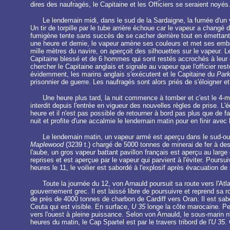
dires des naufragés, le Capitaine et les Officiers se seraient noyés
Le lendemain midi, dans le sud de la Sardaigne, la fumée d'un va
Un tir de torpille par le tube arrière échoue car le vapeur a cha
fumigène tente sans succès de se cacher derrière tout en émettant
une heure et demie, le vapeur amène ses couleurs et met ses embar
mille mètres du navire, on aperçoit des silhouettes sur le vapeur. L
Capitaine blessé et de 6 hommes qui sont restés accrochés à leur ca
chercher le Capitaine anglais et signale au vapeur que l'officier res
évidemment, les marins anglais s'exécutent et le Capitaine du
Park
prisonnier de guerre. Les naufragés sont alors priés de s'éloigner e
Une heure plus tard, la nuit commence à tomber et c'est le 4-
interdit depuis l'entrée en vigueur des nouvelles règles de prise. L'
heure et il n'est pas possible de retourner à bord pas plus que de fa
nuit et profite d'une accalmie le lendemain matin pour en finir avec l
Le lendemain matin, un vapeur armé est aperçu dans le sud-ou
Maplewood
(3239 t.) chargé de 5000 tonnes de minerai de fer à desti
l'aube, un gros vapeur battant pavillon français est aperçu au large 
reprises et est aperçue par le vapeur qui parvient à l'éviter. Poursu
heures le 11, le voilier est sabordé à l'explosif après évacuation 
Toute la journée du 12, von Arnauld poursuit sa route vers l'At
gouvernement grec. Il est laissé libre de poursuivre et reprend sa 
de près de 4000 tonnes de charbon de Cardiff vers Oran. Il est sabo
Ceuta qui est visible. En surface,
U 35
longe la côte marocaine. Peu
vers l'ouest à pleine puissance. Selon von Arnauld, le sous-marin n
heures du matin, le Cap Spartel est par le travers tribord de l'
U 35
.