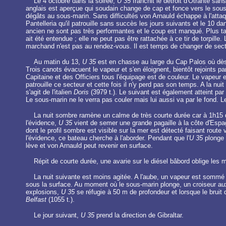
Le 4 octobre dans la soirée,
U 35
franchit le détroit d'Otrante sans
anglais est aperçue qui soudain change de cap et fonce vers le sou
dégâts au sous-marin. Sans difficultés von Arnauld échappe à l'attaqu
Pantelleria qu'il patrouille sans succès les jours suivants et le 10 dan
ancien ne sont pas très performantes et le coup est manqué. Plus tar
ait été entendue ; elle ne peut pas être rattachée à ce tir de torpille
marchand n'est pas au rendez-vous. Il est temps de changer de secteur
Au matin du 13,
U 35
est en chasse au large du Cap Palos où dès 
Trois canots évacuent le vapeur et s'en éloignent, bientôt rejoints pa
Capitaine et des Officiers tous l'équipage est de couleur. Le vapeur
patrouille ce secteur et cette fois il n'y perd pas son temps. A la nu
s'agit de l'italien
Doris
(3979 t.). Le suivant est également atteint par
Le sous-marin ne le verra pas couler mais lui aussi va par le fond. L
La nuit sombre ramène un calme de très courte durée car à 1h15 
l'évidence,
U 35
vient de semer une grande pagaille à la côte d'Espag
dont le profil sombre est visible sur la mer est détecté faisant rou
l'évidence, ce bateau cherche à l'aborder. Pendant que l'
U 35
plonge p
lève et von Arnauld peut revenir en surface.
Répit de courte durée, une avarie sur le diésel bâbord oblige les m
La nuit suivante est moins agitée. A l'aube, un vapeur est sommé de 
sous la surface. Au moment où le sous-marin plonge, un croiseur auxil
explosions,
U 35
se réfugie à 50 m de profondeur et lorsque le bruit d
Belfast
(1055 t.).
Le jour suivant,
U 35
prend la direction de Gibraltar.