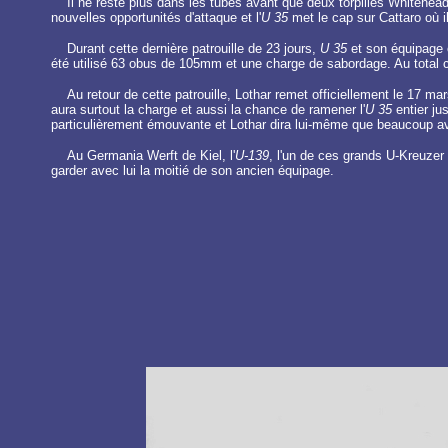
Il ne reste plus dans les tubes avant que deux torpilles Whitehead 
nouvelles opportunités d'attaque et l'
U 35
met le cap sur Cattaro où il
Durant cette dernière patrouille de 23 jours,
U 35
et son équipage o
été utilisé 63 obus de 105mm et une charge de sabordage. Au total
Au retour de cette patrouille, Lothar remet officiellement le 17
aura surtout la charge et aussi la chance de ramener l'
U 35
entier ju
particulièrement émouvante et Lothar dira lui-même que beaucoup av
Au Germania Werft de Kiel, l'
U-139
, l'un de ces grands U-Kreuzer
garder avec lui la moitié de son ancien équipage.