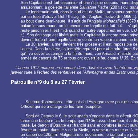
Son Capitaine est fait prisonnier et une équipe du sous-marin dis
arraisonnant la goélette italienne
Salvatore Padre
(200 t.) qui tra
Le lendemain midi, dans le sud-est de Malte, un vapeur armé es
par un tube d'étrave. But ! Il s'agit de l'Anglais Hudworth (3966 t
au bout d'une demi-heure. Il s'agit de l'Anglais
Mohacsfield
(3678 t
balaie le sous-marin, on lui envoie une torpille qui fait but. Il s'ag
reste prisonnier. Il est midi quand un autre vapeur est en vue. L'
U 
t.). Son équipage est libéré mais le Capitaine là encore reste pri
devient forte et une torpille lancée contre un vapeur inconnu ne tr
Le 10 janvier, la mer devient très grosse et il est impossible 
l'ouest. Dans la soirée, la tempête reprend pour atteindre force 8 a
qu'il va devoir accomplir à la fin du mois, von Arnauld n'insiste pa
armés de canons de 75 et tous ont ouvert le feu contre
U 35
. En 
L'année 1917 marque un tournant dans l'histoire avec l'entrée en vigue
janvier suite à l'échec des tentatives de l'Allemagne et des Etats Unis 
Patrouille n°9 du 6 au 27 Février
Secteur d'opérations : côte est de l'Espagne avec pour mission 
Officier qui sera chargé de les faire récupérer.
Sorti de Cattaro le 6, le sous-marin s'engage dans le détroit d
lance une bouée mais le temps que l'
U 35
fasse demi-tour, il a d
route. Le détroit d'Otrante est franchi sans encombres la nuit sui
février au matin, dans le s de la Sicile, un vapeur en route au N e
un canon de 120mm. Malgré la mer déchainée, le combat se poursuit 