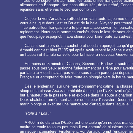
Dès le 30 septembre au matin, les deux unités françaises étaient à
allemands en Espagne. Non sans difficultés, de leur côté, Canar
rejoindre sans être vus le pêcheur complice.
Ce jour là von Arnauld va attendre en vain toute la journée et 
vous ainsi que dans l’est et l’ouest de la baie. N’ayant pas trouv
Le patrouilleur français sera le premier à apercevoir l’embarcatio
rapidement. Nous nous sommes cachés dans le lest de sacs de sable
que l’équipage espagnol, il abandonna pour faire route au sud-est ve
Canaris sort alors de sa cachette et soudain aperçoit ce qu’il g
Arnauld car c'est bien l'
U 35
qui après avoir repéré le pêcheur espa
un hauban et il affale sa voile pour la hisser à nouveau. Gouvernan
En moins de 5 minutes, Canaris, Sievers et Badewitz sautent à 
passe sous ses yeux actionne furieusement sa sirène pour averti
par la suite « qu’il n’avait pas vu le sous-marin parce que depuis s
Français et entreprend de faire route en plongée vers la haute mer
Dès le lendemain, sur une mer étonnamment calme, la chasse au 
sloop de la classe
Arabis
semblable à celui que l'
U 35
avait déjà a
but à hauteur de la passerelle et explose dans la soute à charbo
Deux chalutiers armés sont autour de lui pour l'assister. Désormai
marin plonge et exécute une manœuvre d'attaque dans laquelle il 
"Rohr 1 ! Los !"
A 400 m de distance l'
Arabis
est une cible qu'on ne peut manque
navire ne coule toujours pas mais il est entouré de plusieurs patrou
un risque inconsidéré. Finalement, von Arnauld rompt l'engagement 