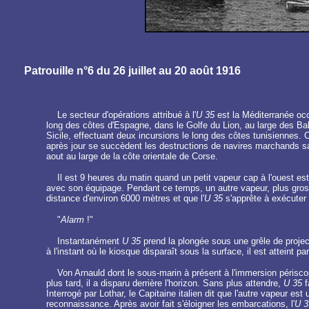
Patrouille n°6 du 26 juillet au 20 août 1916
Le secteur d'opérations attribué à l'
U 35
est la Méditerranée occ
long des côtes d'Espagne, dans le Golfe du Lion, au large des Balé
Sicile, effectuant deux incursions le long des côtes tunisiennes. Ce
après jour se succèdent les destructions de navires marchands s
aout au large de la côte orientale de Corse.
Il est 9 heures du matin quand un petit vapeur cap à l'ouest es
avec son équipage. Pendant ce temps, un autre vapeur, plus gros cel
distance d'environ 6000 mètres et que l'
U 35
s'apprête à exécuter 
"
Alarm
!"
Instantanément
U 35
prend la plongée sous une grêle de project
à l'instant où le kiosque disparaît sous la surface, il est atteint p
Von Arnauld dont le sous-marin à présent à l'immersion périsco
plus tard, il a disparu derrière l'horizon. Sans plus attendre,
U 35
f
Interrogé par Lothar, le Capitaine italien dit que l'autre vapeur e
reconnaissance. Après avoir fait s'éloigner les embarcations, l'
U 3