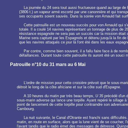
La journée du 24 sera tout aussi fructueuse quand au large de 
(3806 t.) un vapeur armé escorté par une canonnière et qui transpo
ses occupants soient sauvés. Dans la soirée von Arnauld fait surfac
Cette patrouille est un nouveau succès pour von Arnauld qui s'e
totale. Il a coulé 14 navires représentant un tonnage de plus de 2
résistance espagnole ne sera pas un succès car la mission était 
Marine sera capturé par les Espagnols et détenu jusqu'à la fin de la
que les navires attaqués ce jour là l'ont été dans les eaux espag
Par contre, comme bien souvent, il a fallu faire face à de nom
défaillances. Durant toute cette patrouille ils auront été un souci 
Patrouille n°10 du 31 mars au 6 Mai
L'ordre de mission pour cette croisière prévoit que le sous-mar
détroit le long de la côte africiane et sur la côte sud d'Espagne.
A 10 heures du matin par très beau temps,
U 35
précédé d'un dr
sous-marin adverse qui lance une torpille. Ayant repéré le sillage à t
point de lancement de cette torpille pour contraindre son adversai
Cambourg.
La nuit suivante, le Canal d'Otrante est franchi sans difficultés.
matin, en route en surface, alors que la lune vient de se coucher, l
l'avant tandis que le radio émet des messages de détresse. Quinze 