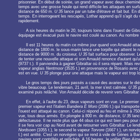
prisonnier. En début de soirée, un grand vapeur avec deux cheminées
temps avec une grosse houle qui rend difficile les attaques en surf
distance de 650 m.
U 35
lance par un tube d'étrave et fait but. E
temps. En interrogeant les rescapés, Lothar apprend qu'il s'agit du
rapidement.
A six heures du matin le 20, toujours loins dans l'ouest de Gibr
équipage est évacué puis le navire est coulé au canon. Au nombre d
Il est 11 heures du matin ce même jour quand von Arnauld attaq
distance de 1800 m. le sous-marin lance une torpille qui atteint le n
distance de 9000 m. du croiseur,
U 35
fait surface pour observer. L
de tenter une nouvelle attaque et von Arnauld renonce d'autant qu'u
(9737 t.). Il parviendra à gagner Gibraltar où il sera réparé. Mais re
vapeur anglais
Nentmoor
(3535 t.) en provenance de Rosario avec p
est en vue.
U 35
plonge pour une attaque mais le vapeur est trop loin
Le gros temps des jours passés a causé des avaries sur le diésel
vibre beaucoup. Le lendemain, 21 avril, la mer s'est calmée.
U 35
p
examiné puis relâché. Von Arnauld décide de revenir vers Gibraltar 
En effet, à l'aube du 23, deux vapeurs sont en vue. Le premier
premier vapeur est l'italien
Bandiera E Moro
(2086 t.) qui transport
l'ouest est attaqué au canon. Celui-ci répond au feu et même à 750
vue, tous deux armés. En plongée à 800 m. de distance,
U 35
lance
défectueuse. Il ne reste plus que 44 obus ce qui est bien peu pour
il se fera voir cap au Nord avant de retourner vers Gibraltar. Le le
Nordsoen
(1055 t.), le second le vapeur
Torvore
(1667 t.), un norvé
t.) est arrêté. C'est un norvégien qui se rend à vide de Gènes à Ba
navires sont contrôlés et relâchés. A 16 heures, le voilier
Bien Aimé