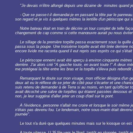
"Je devais m'être allongé depuis une dizaine de minutes quand je
- Que se passe-t-il demandai-je en passant la tête par le panneau
son regard et je vis à quelques mètres la lentille d'un périscope qui 
Notre bateau était en train de décrire un tour complet de telle f
changement de cap comme si cette manœuvre aurait pu nous éviter la to
Le sillage de la première torpille passa exactement sous la quille à
passa sous la poupe. Une troisième torpille avait été tirée derrière no
encore livide me raconta quand il eut repris ses esprits ce qui s'était
Le périscope ennemi avait été aperçu à environ cinquante mètres su
derrière. J'ai alors crié "A gauche toute, en avant toute !" A deux mèt
me protégeai la tête entre les bras et la torpille s'éleva puis rebondi
Remarquant le doute sur mon visage, mon officier désigna d'un gest
deux ait eu le réflexe de se jeter de côté pour s'écarter et une chanc
suis retenu de demander à de Terra si au moins, en tant qu'officier tor
avait décoché une salve de torpilles qui étaient passées dessous et
non, je leur suggérai d'aller jeter un coup d'œil sur le pont.
A l'évidence, personne n'allait me croire et lorsque le soir même j
n'étais pas devenu fou. Le lendemain, notre sous-marin était devenu un
journée".
Le tout n'a duré que quelques minutes mais sur le kiosque on est l
A toute vitesse,
U 35
file vers le Nord, tantôt en plongée, tantôt en