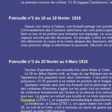
sa première mission de combat, l'U 35 regagne Castelnuovo, la
Patrouille n°2 du 16 au 18 février 1916
Depuis son retour à Cattaro, von Arnauld partage ses journées
Commandement des Croiseurs autrichiens qui sont préoccupés par
faire un tour et en profiter pour entrainer son équipage. Le sou
vapeurs escorté par des destroyers. En plongée, Lothar se met 
d'en déterminer la cause et la contre attaque des destoyers obl
sous pression oblige à interrompre la poursuite. Décision est pr
Patrouille n°3 du 20 février au 4 Mars 1916
Secteur d'opérations une nouvelle fois entre Malte et Crète.
Le 26 en début d'après-midi, au large du cap Matapan par t
l'apparence d'un paquebot avec deux cheminées. Il est peint en gr
puissance, l'U 35 parvient à se mettre en position de tir malgré
Quelques minutes plus tard von Arnauld sort le périscope et v
des centaines d'hommes s'agiter sur les ponts tout en mettant le
de s'enfoncer brutalement par l'arrière et se dresser à la vertic
pour eux. La guerre ne connaît pas la pitié et ce triste spectac
Provence
(13753 t.), ex paquebot transatlantique réquisitionné
Le lendemain, le
Giava
(2755 t.), un vapeur italien est coul
29, au sud de la Crète, c'est à nouveau un navire de guerre qui 
Arnauld raconter l'affrontement :