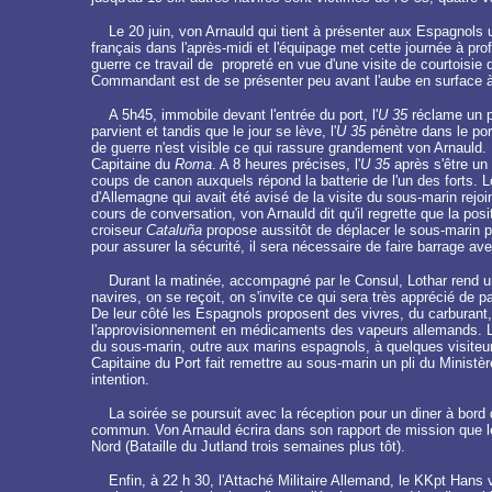
Le 20 juin, von Arnauld qui tient à présenter aux Espagnols u
français dans l'après-midi et l'équipage met cette journée à pro
guerre ce travail de propreté en vue d'une visite de courtoisie 
Commandant est de se présenter peu avant l'aube en surface à 
A 5h45, immobile devant l'entrée du port, l'
U 35
réclame un pi
parvient et tandis que le jour se lève, l'
U 35
pénètre dans le port
de guerre n'est visible ce qui rassure grandement von Arnauld.
Capitaine du
Roma
. A 8 heures précises, l'
U 35
après s'être un 
coups de canon auxquels répond la batterie de l'un des forts. L
d'Allemagne qui avait été avisé de la visite du sous-marin rejoi
cours de conversation, von Arnauld dit qu'il regrette que la posit
croiseur
Cataluña
propose aussitôt de déplacer le sous-marin po
pour assurer la sécurité, il sera nécessaire de faire barrage av
Durant la matinée, accompagné par le Consul, Lothar rend une 
navires, on se reçoit, on s'invite ce qui sera très apprécié de
De leur côté les Espagnols proposent des vivres, du carburant, d
l'approvisionnement en médicaments des vapeurs allemands. La 
du sous-marin, outre aux marins espagnols, à quelques visiteurs
Capitaine du Port fait remettre au sous-marin un pli du Ministèr
intention.
La soirée se poursuit avec la réception pour un diner à bord d
commun. Von Arnauld écrira dans son rapport de mission que le
Nord (Bataille du Jutland trois semaines plus tôt).
Enfin, à 22 h 30, l'Attaché Militaire Allemand, le KKpt Hans