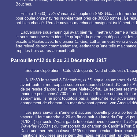
Bouches.
Enfin à 19h30,
U 35
s'amarre à couple du SMS
Gäa
au terme d'une
pour couler onze navires représentant près de 30000 tonnes. Le résul
ont bien changé. Peu de navires marchands naviguent isolément et la
L'adversaire sous-marin qui avait bien failli mettre un terme à l'exi
le sous-marin ne sera identifié qu'après la guerre en dépouillant le
escale à Naples avec le croiseur
Emden
, Lothar en était venu à évo
être relevé de son commandement, estimant qu'une telle malchance ne
trop, les trois autres auraient suffi.
Patrouille n°12 du 8 au 31 Décembre 1917
Secteur d'opération : Côte d'Afrique du Nord et côte est d'Espa
A 13h30 le samedi 8 Décembre,
U 35
largue les amarres du 
avant toute, il met cap au sud en direction du Détroit d'Otrante. A
de se rendre d'abord sur la route Malte-Corfou. Le secteur est in
marin se positionne à 700 m. de distance. Il lance une torpille sur
sous-marin, ils ne sont toutefois pas à hauteur de leur adversaire e
chargement de charbon. La mer devenant grosse, von Arnauld déci
Les jours suivants n'amènent aucune nouvelle proie à portée de
vapeur. Il faut attendre le 20 en fin de nuit au large du Cap Ivi p
(4782 t.) qui coule. Ayant gardé le contact avec le convoi, l'
U 35
p
Waverley
(3853 t.) qui transportait du charbon de Cardiff à Port 
Dans une mer très houleuse,
U 35
se lance pendant deux heures à l
munitions mouillées présentent des ratés. Finalement l'un des vapeu