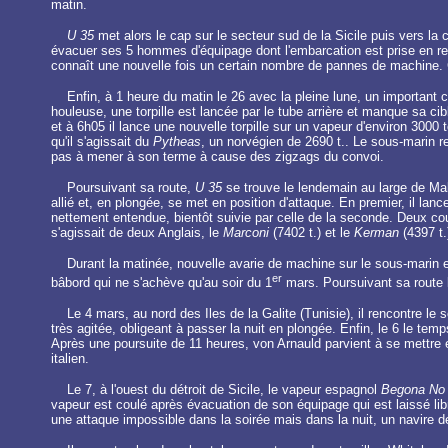
matin.
U 35
met alors le cap sur le secteur sud de la Sicile puis vers la c
évacuer ses 5 hommes d'équipage dont l'embarcation est prise en re
connaît une nouvelle fois un certain nombre de pannes de machine. Ce
Enfin, à 1 heure du matin le 26 avec la pleine lune, un important
houleuse, une torpille est lancée par le tube arrière et manque sa cib
et à 6h05 il lance une nouvelle torpille sur un vapeur d'environ 3000 to
qu'il s'agissait du
Pytheas
, un norvégien de 2690 t.. Le sous-marin rep
pas à mener à son terme à cause des zigzags du convoi.
Poursuivant sa route,
U 35
se trouve le lendemain au large de Mala
allié et, en plongée, se met en position d'attaque. En premier, il lanc
nettement entendue, bientôt suivie par celle de la seconde. Deux coup
s'agissait de deux Anglais, le
Marconi
(7402 t.) et le
Kerman
(4397 t.)
Durant la matinée, nouvelle avarie de machine sur le sous-marin em
er
bâbord qui ne s'achève qu'au soir du 1
mars. Poursuivant sa route l
Le 4 mars, au nord des Iles de la Galite (Tunisie), il rencontre le
très agitée, obligeant à passer la nuit en plongée. Enfin, le 6 le tem
Après une poursuite de 11 heures, von Arnauld parvient à se mettre en
italien.
Le 7, à l'ouest du détroit de Sicile, le vapeur espagnol
Begona No
vapeur est coulé après évacuation de son équipage qui est laissé li
une attaque impossible dans la soirée mais dans la nuit, un navire de