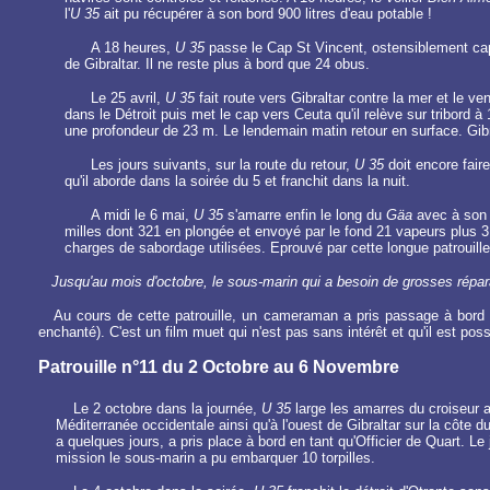
l'
U 35
ait pu récupérer à son bord 900 litres d'eau potable !
A 18 heures,
U 35
passe le Cap St Vincent, ostensiblement cap a
de Gibraltar. Il ne reste plus à bord que 24 obus.
Le 25 avril,
U 35
fait route vers Gibraltar contre la mer et le v
dans le Détroit puis met le cap vers Ceuta qu'il relève sur tribor
une profondeur de 23 m. Le lendemain matin retour en surface. Gibra
Les jours suivants, sur la route du retour,
U 35
doit encore faire
qu'il aborde dans la soirée du 5 et franchit dans la nuit.
A midi le 6 mai,
U 35
s'amarre enfin le long du
Gäa
avec à son b
milles dont 321 en plongée et envoyé par le fond 21 vapeurs plus 3 v
charges de sabordage utilisées. Eprouvé par cette longue patrouille,
Jusqu'au mois d'octobre, le sous-marin qui a besoin de grosses répara
Au cours de cette patrouille, un cameraman a pris passage à bord du 
enchanté). C'est un film muet qui n'est pas sans intérêt et qu'il est pos
Patrouille n°11 du 2 Octobre au 6 Novembre
Le 2 octobre dans la journée,
U 35
large les amarres du croiseur 
Méditerranée occidentale ainsi qu'à l'ouest de Gibraltar sur la côte d
a quelques jours, a pris place à bord en tant qu'Officier de Quart. 
mission le sous-marin a pu embarquer 10 torpilles.