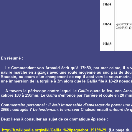
En résumé
:
Le Commandant von Arnauld écrit qu'à 17h50, par mer calme, il a vu a
navire marche en zigzags avec une route moyenne au sud pas de doute,
Soudain, au cours d'un changement de cap il abat vers le sous-marin.
une immersion de la torpille à 3m alors que le Gallia file à 18-20 noeud
A travers le périscope contre lequel le
Gallia
ouvre le feu, von Arnau
calibre 100 à 150mm. Le
Gallia
s'enfonce par l'arrière et coule en 20 min
Commentaire personnel
: Il était impensable d'envisager de porter une
2000 naufragés ? Le lendemain, le croiseur
Chateaurenault
entouré de q
Deux liens à consulter au sujet de ce dramatique épisode :
http://fr.wikipedia.org/wiki/Gallia_%28paquebot_1913%29
(La page du 