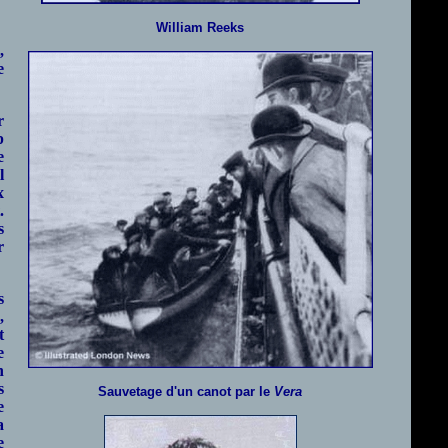
William Reeks
,
e
r
p
e
l
x
.
s
r
s
,
t
e
n
s
Sauvetage d'un canot par le
Vera
e
a
e