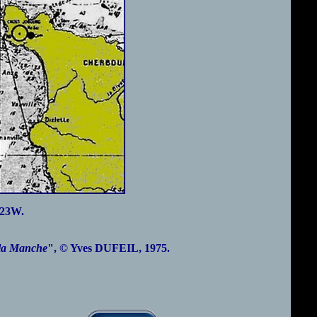
.23W.
 la Manche
",
© Yves DUFEIL, 1975.