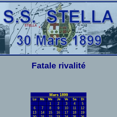
Fatale rivalité
Mars 1899
Lu
Ma
Me
Je
Ve
Sa
Di
1
2
3
4
5
6
7
8
9
10
11
12
13
14
15
16
17
18
19
20
21
22
23
24
25
26