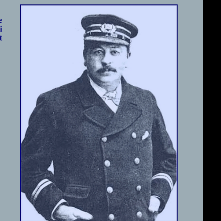
e
i
t