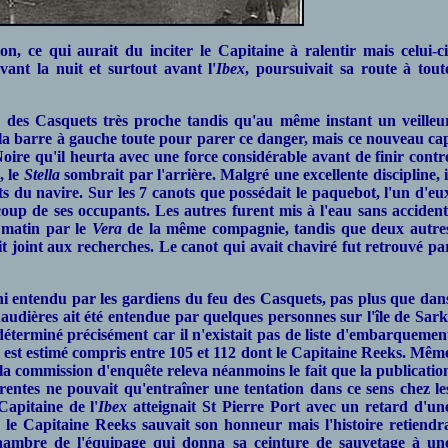
on, ce qui aurait du inciter le Capitaine à ralentir mais celui-ci
ant la nuit et surtout avant l'
Ibex
, poursuivait sa route à tout
 des Casquets très proche tandis qu'au même instant un veilleu
re la barre à gauche toute pour parer ce danger, mais ce nouveau ca
oire qu'il heurta avec une force considérable avant de finir contr
, le
Stella
sombrait par l'arrière. Malgré une excellente discipline, i
 du navire. Sur les 7 canots que possédait le paquebot, l'un d'eu
oup de ses occupants. Les autres furent mis à l'eau sans accident
 matin par le
Vera
de la même compagnie, tandis que deux autre
t joint aux recherches. Le canot qui avait chaviré fut retrouvé pa
 ni entendu par les gardiens du feu des Casquets, pas plus que dan
haudières ait été entendue par quelques personnes sur l'île de Sark
 déterminé précisément car il n'existait pas de liste d'embarquemen
Il est estimé compris entre 105 et 112 dont le Capitaine Reeks. Mêm
 la commission d'enquête releva néanmoins le fait que la publicatio
entes ne pouvait qu'entraîner une tentation dans ce sens chez le
Capitaine de l'
Ibex
atteignait St Pierre Port avec un retard d'un
, le Capitaine Reeks sauvait son honneur mais l'histoire retiendr
mbre de l'équipage qui donna sa ceinture de sauvetage à un