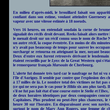
En milieu d'après-midi, le brouillard faisait son appariti
confiant dans son estime, voulant atteindre Guernesey av
vapeur avec une vitesse estimée à 18 noeuds.
Vers 16 heures, on entendait soudain la corne de brume
signalait des récifs droit devant. Reeks faisait alors mett
le menait droit sur un récif connu sous le nom de Roche N
un autre récif, la coque éventrée. En moins de dix minutes
n'y avait pas beaucoup de temps pour sauver les occupants
surchargé se retourna en atteignant la mer, noyant beauc
Deux d'entre eux furent retrouvés dérivant le lendemain
étaient recueillis par le
Lynx
de la Great Western qui s'étai
le remorqueur français
Marsouin
de Cherbourg.
L'alerte fut donnée très tard car le naufrage ne fut ni vu
l'Ile d'Aurigny. Il semble par contre que l'explosion des c
à 17 milles de là. Le nombre total des victimes ne fut pas
(ce qui ne sera pas le cas pour le
Hilda
six ans plus tard). 
s'il ne fut pas fait état d'une course entre le
Stella
et l'
Ibex
,
de deux horaires identiques par deux compagnies concurr
Capitaines. Plus prudent ou peut-être plus chanceux, le 
heure 30 sur l'horaire. En disparaissant avec son navire
surtout le nom de Mary Ann Rogers, une femme de cha