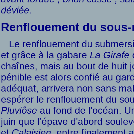
déviée.
Renflouement du sous-
Le renflouement du submersibl
et grâce à la gabare
La Girafe
q
chaînes, mais au bout de huit 
pénible est alors confié au ga
adéquat, arrivera non sans mal
espérer le renflouement du sou
Pluviôse
au fond de l’océan. Une
juin que l’épave d'abord soule
et
Calaisien
, entre finalement a