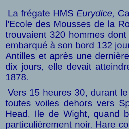
La frégate HMS
Eurydice,
Ca
l'Ecole des Mousses de la Ro
trouvaient 320 hommes dont 
embarqué à son bord 132 jours
Antilles et après une derniè
dix jours, elle devait attei
1878.
V
ers 15 heures 30,
d
urant le
toutes voiles dehors
vers Sp
Head, Ile de Wight, quand 
particulièrement noir. Hare co