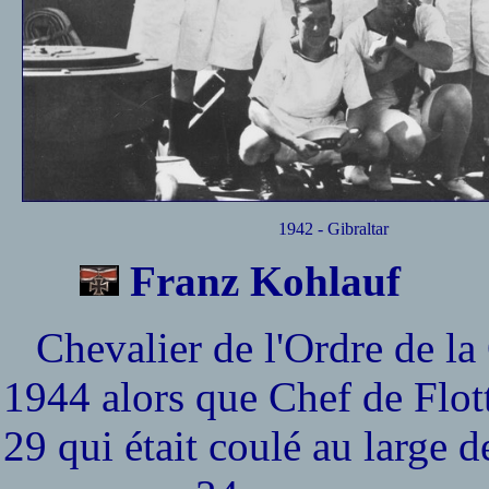
1942 - Gibraltar
Franz Kohlauf
Chevalier de l'Ordre de la C
1944 alors que Chef de Flotti
29 qui était coulé au large d