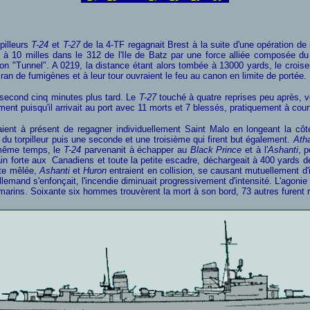
pilleurs
T-24
et
T-27
de la 4-TF regagnait Brest à la suite d'une opération de
 à 10 milles dans le 312 de l'Ile de Batz par une force alliée composée d
ion "Tunnel". A 0219, la distance étant alors tombée à 13000 yards, le croise
cran de fumigènes et à leur tour ouvraient le feu au canon en limite de portée.
 second cinq minutes plus tard. Le
T-27
touché à quatre reprises peu après, 
nt puisqu'il arrivait au port avec 11 morts et 7 blessés, pratiquement à court
ient à présent de regagner individuellement Saint Malo en longeant la côte
ère du torpilleur puis une seconde et une troisième qui firent but également.
Ath
e même temps, le
T-24
parvenanit à échapper au
Black Prince
et à l'
Ashanti
, 
ain forte aux Canadiens et toute la petite escadre, déchargeait à 400 yards d
tte mêlée,
Ashanti
et
Huron
entraient en collision, se causant mutuellement d
mand s'enfonçait, l'incendie diminuait progressivement d'intensité. L'agonie du
marins. Soixante six hommes trouvèrent la mort à son bord, 73 autres furent r