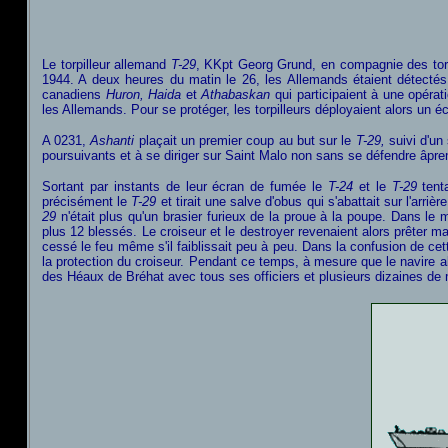
Le torpilleur allemand
T-29
, KKpt Georg Grund, en compagnie des tor
1944. A deux heures du matin le 26, les Allemands étaient détectés
canadiens
Huron, Haida
et
Athabaskan
qui participaient à une opérat
les Allemands. Pour se protéger, les torpilleurs déployaient alors un é
A 0231,
Ashanti
plaçait un premier coup au but sur le
T-29,
suivi d'un
poursuivants et à se diriger sur Saint Malo non sans se défendre âpreme
Sortant par instants de leur écran de fumée le
T-24
et le
T-29
tenta
précisément le
T-29
et tirait une salve d'obus qui s'abattait sur l'arri
29
n'était plus qu'un brasier furieux de la proue à la poupe. Dans l
plus 12 blessés. Le croiseur et le destroyer revenaient alors prêter m
cessé le feu même s'il faiblissait peu à peu. Dans la confusion de ce
la protection du croiseur. Pendant ce temps, à mesure que le navire alle
des Héaux de Bréhat avec tous ses officiers et plusieurs dizaines de 