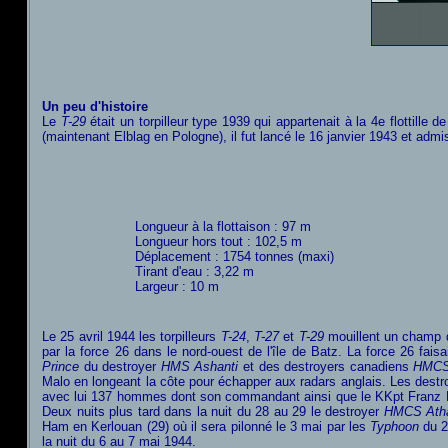
Un peu d'histoire
Le
T-29
était un torpilleur type 1939 qui appartenait à la 4e flottille 
(maintenant Elblag en Pologne), il fut lancé le 16 janvier 1943 et ad
Longueur à la flottaison : 97 m
Longueur hors tout : 102,5 m
Déplacement : 1754 tonnes (maxi)
Tirant d'eau : 3,22 m
Largeur : 10 m
Le 25 avril 1944 les torpilleurs
T-24
,
T-27
et
T-29
mouillent un champ de
par la force 26 dans le nord-ouest de l'île de Batz. La force 26 fai
Prince
du destroyer
HMS Ashanti
et des destroyers canadiens
HMCS
Malo en longeant la côte pour échapper aux radars anglais. Les destr
avec lui 137 hommes dont son commandant ainsi que le KKpt Franz Kohla
Deux nuits plus tard dans la nuit du 28 au 29 le destroyer
HMCS Ath
Ham en Kerlouan (29) où il sera pilonné le 3 mai par les
Typhoon
du
la nuit du 6 au 7 mai 1944.