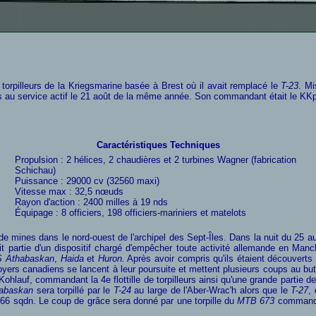
de torpilleurs de la Kriegsmarine basée à Brest où il avait remplacé le
T-23
. Mi
mis au service actif le 21 août de la même année. Son commandant était le KK
Caractéristiques Techniques
Propulsion : 2 hélices, 2 chaudières et 2 turbines Wagner (fabrication
Schichau)
Puissance : 29000 cv (32560 maxi)
Vitesse max : 32,5 nœuds
Rayon d'action : 2400 milles à 19 nds
Équipage : 8 officiers, 198 officiers-mariniers et matelots
 mines dans le nord-ouest de l'archipel des Sept-Îles. Dans la nuit du 25 au 2
sait partie d'un dispositif chargé d'empêcher toute activité allemande en M
 Athabaskan
,
Haida
et
Huron.
Après avoir compris qu'ils étaient découverts l
oyers canadiens se lancent à leur poursuite et mettent plusieurs coups au but
uf, commandant la 4e flottille de torpilleurs ainsi qu'une grande partie de 
abaskan
sera torpillé par le
T-24
au large de l'Aber-Wrac'h alors que le
T-27
,
266 sqdn
. Le coup de grâce sera donné par une torpille du
MTB 673
commandé 