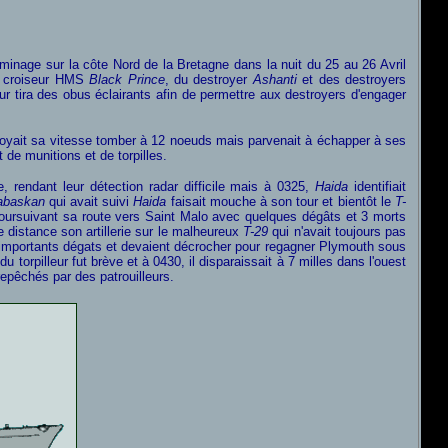
 minage sur la côte Nord de la Bretagne dans la nuit du 25 au 26 Avril
u croiseur HMS
Black Prince
, du destroyer
Ashanti
et des destroyers
ur tira des obus éclairants afin de permettre aux destroyers d'engager
voyait sa vitesse tomber à 12 noeuds mais parvenait à échapper à ses
 de munitions et de torpilles.
, rendant leur détection radar difficile mais à 0325,
Haida
identifiait
abaskan
qui avait suivi
Haida
faisait mouche à son tour et bientôt le
T-
poursuivant sa route vers Saint Malo avec quelques dégâts et 3 morts
e distance son artillerie sur le malheureux
T-29
qui n'avait toujours pas
'importants dégats et devaient décrocher pour regagner Plymouth sous
 torpilleur fut brève et à 0430, il disparaissait à 7 milles dans l'ouest
epêchés par des patrouilleurs.