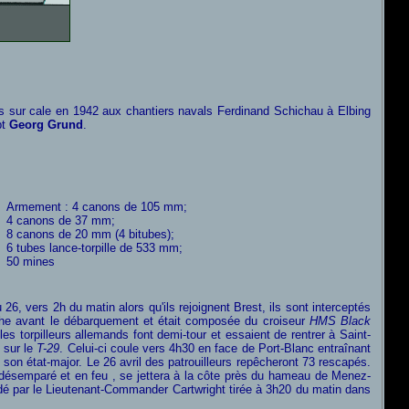
s sur cale en 1942 aux chantiers navals Ferdinand Schichau à Elbing
pt
Georg Grund
.
Armement : 4 canons de 105 mm;
4 canons de 37 mm;
8 canons de 20 mm (4 bitubes);
6 tubes lance-torpille de 533 mm;
50 mines
6, vers 2h du matin alors qu'ils rejoignent Brest, ils sont interceptés
anche avant le débarquement et était composée du croiseur
HMS Black
es torpilleurs allemands font demi-tour et essaient de rentrer à Saint-
 sur le
T-29
. Celui-ci coule vers 4h30 en face de Port-Blanc entraînant
son état-major. Le 26 avril des patrouilleurs repêcheront 73 rescapés.
 désemparé et en feu
, se jettera à la côte près du hameau de Menez-
par le Lieutenant-Commander Cartwright tirée à 3h20 du matin dans