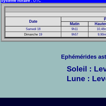
Système horaire :
UTC
P
Date
Matin
Haute
Samedi 18
9h11
10,48
Dimanche
19
9h57
9,90
Ephémérides as
Soleil : L
Lune : Lev