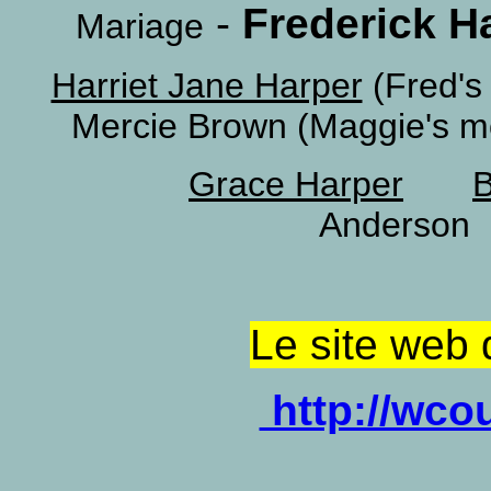
-
Frederick H
Mariage
Harriet Jane Harper
(Fred'
Mercie Brown (Maggie's m
Grace Harper
B
Anderson
Le site web d
http://wco