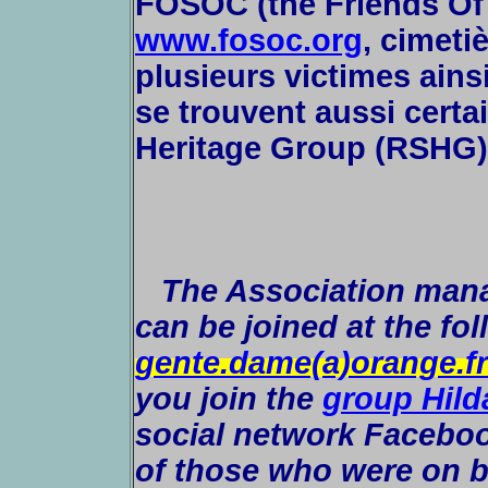
FOSOC
(the Friends O
www.fosoc.org
, cimeti
plusieurs victimes ains
se trouvent aussi cert
Heritage Group (RSHG
T
he Association man
can be joined at the fo
gente.dame(a)orange.fr
you join the
group Hild
social network Facebo
of those who were on 