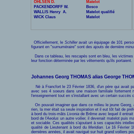
OHLSEN D.
Matelot
PACKENDORFF W.
Bosco
WALLIS Henry A.
Matelot qualifié
WICK Claus
Matelot
Officiellement, le
Schiller
avait un équipage de 101 personne
figurant en "surnuméraire" sont des ajouts de dernière minu
Dans ce tableau, les rescapés sont en bleu, les victimes
leur fonction déterminée par les vêtements qu'ils portaient.
Johannes Georg THOMAS alias George TH
Né à Francfort le 23 Février 1836, d'un père qui avait pa
avec ses 4 soeurs dans une maison familiale fortement m
l'enseignement tout en s'installant avec un certain succès 
On pouvait imaginer que dans ce milieu le jeune Georg, ainsi
rien, la mer était sa seule inspiration et il eut tôt fait de 
à bord du trois-mâts
Livonia
de Brême avec lequel il entrai
bord de l'
Aeolus
un autre voilier, il devenait matelot puis 
et sociable. Ces qualités s'ajoutant à ses capacités intelle
qualité de Lieutenant à bord du
Meridian
. Le 16 Février 1
dernières années, il avait navigué sur huit grand voiliers 