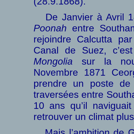
(28.9.1868).
De Janvier à Avril 186
Poonah
entre Southam
rejoindre Calcutta par
Canal de Suez, c’est
Mongolia
sur la nouve
Novembre 1871 Ceo
prendre un poste d
traversées entre Southa
10 ans qu’il naviguai
retrouver un climat plus 
Mais l’ambition de Ge