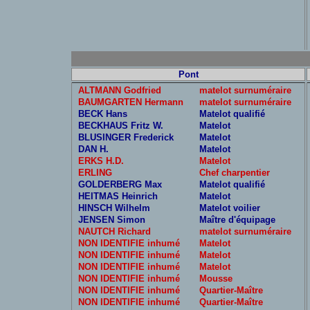
Pont
ALTMANN Godfried
matelot surnuméraire
BAUMGARTEN Hermann
matelot surnuméraire
BECK Hans
Matelot qualifié
BECKHAUS Fritz W.
Matelot
BLUSINGER Frederick
Matelot
DAN H.
Matelot
ERKS H.D.
Matelot
ERLING
Chef charpentier
GOLDERBERG Max
Matelot qualifié
HEITMAS Heinrich
Matelot
HINSCH Wilhelm
Matelot voilier
JENSEN Simon
Maître d'équipage
NAUTCH Richard
matelot surnuméraire
NON IDENTIFIE inhumé
Matelot
NON IDENTIFIE inhumé
Matelot
NON IDENTIFIE inhumé
Matelot
NON IDENTIFIE inhumé
Mousse
NON IDENTIFIE inhumé
Quartier-Maître
NON IDENTIFIE inhumé
Quartier-Maître