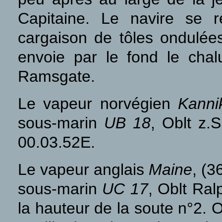
Capitaine. Le navire se 
cargaison de tôles ondulé
envoie par le fond le chal
Ramsgate.
Le vapeur norvégien
Kanni
sous-marin
UB 18
, Oblt z.
00.03.52E.
Le vapeur anglais
Maine
, (3
sous-marin
UC 17
, Oblt Ral
la hauteur de la soute n°2. O