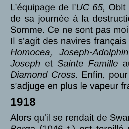
L’équipage de l’
UC 65,
Oblt
de sa journée à la destruct
Somme. Ce ne sont pas moins
Il s’agit des navires françai
Homocea, Joseph-Adolphin
Joseph
et
Sainte Famille
au
Diamond Cross
. Enfin, pou
s’adjuge en plus le vapeur f
1918
Alors qu'il se rendait de Sw
Borga
(1046 t.) est torpill